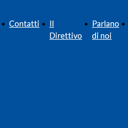
Contatti
Contatti
Il
Il
Parlano
Parlano
Direttivo
Direttivo
di noi
di noi