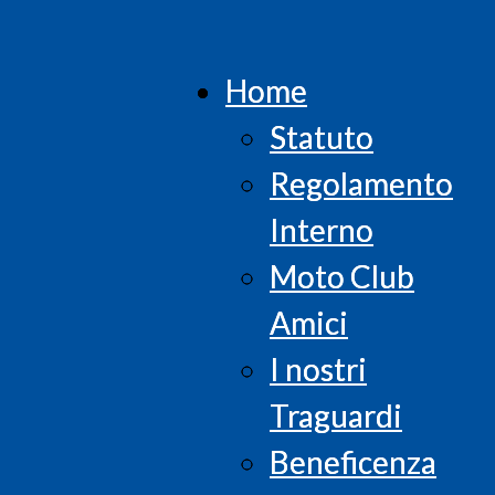
Home
Home
Statuto
Statuto
Regolamento
Regolamento
Interno
Interno
Moto Club
Moto Club
Amici
Amici
I nostri
I nostri
Traguardi
Traguardi
Beneficenza
Beneficenza